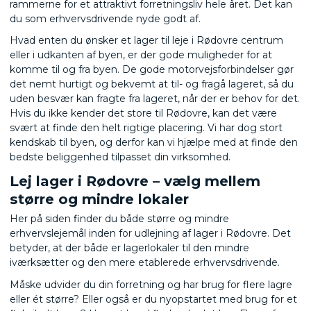
rammerne for et attraktivt forretningsliv hele året. Det kan
du som erhvervsdrivende nyde godt af.
Hvad enten du ønsker et lager til leje i Rødovre centrum
eller i udkanten af byen, er der gode muligheder for at
komme til og fra byen. De gode motorvejsforbindelser gør
det nemt hurtigt og bekvemt at til- og fragå lageret, så du
uden besvær kan fragte fra lageret, når der er behov for det.
Hvis du ikke kender det store til Rødovre, kan det være
svært at finde den helt rigtige placering. Vi har dog stort
kendskab til byen, og derfor kan vi hjælpe med at finde den
bedste beliggenhed tilpasset din virksomhed.
Lej lager i Rødovre – vælg mellem
større og mindre lokaler
Her på siden finder du både større og mindre
erhvervslejemål inden for udlejning af lager i Rødovre. Det
betyder, at der både er lagerlokaler til den mindre
iværksætter og den mere etablerede erhvervsdrivende.
Måske udvider du din forretning og har brug for flere lagre
eller ét større? Eller også er du nyopstartet med brug for et