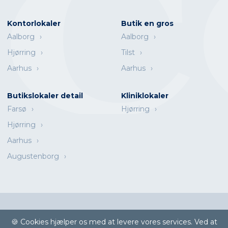
Kontorlokaler
Butik en gros
Aalborg
Aalborg
Hjørring
Tilst
Aarhus
Aarhus
Butikslokaler detail
Kliniklokaler
Farsø
Hjørring
Hjørring
Aarhus
Augustenborg
Escot A/S | Østre Alle 102 | DK-9000 Aalborg | Telefon
(+45) 99 36
🍪 Cookies hjælper os med at levere vores services. Ved at
66 00
|
info@escot.dk