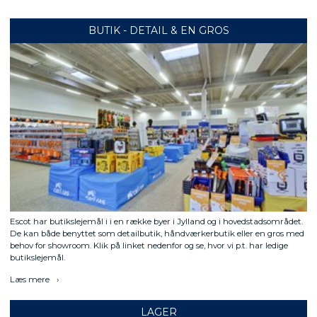
BUTIK - DETAIL & EN GROS
Escot har butikslejemål i i en række byer i Jylland og i hovedstadsområdet.
De kan både benyttet som detailbutik, håndværkerbutik eller en gros med
behov for showroom. Klik på linket nedenfor og se, hvor vi p.t. har ledige
butikslejemål.
Læs mere
LAGER