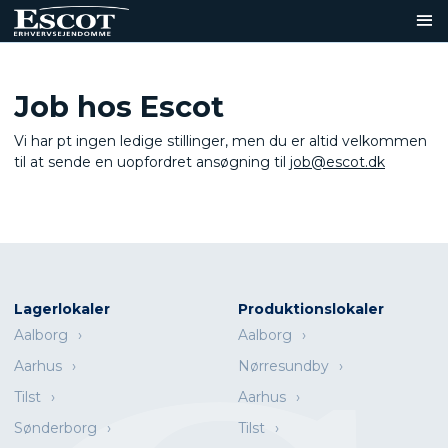
Job hos Escot
Vi har pt ingen ledige stillinger, men du er altid velkommen
til at sende en uopfordret ansøgning til
job@escot.dk
Lagerlokaler
Produktionslokaler
Aalborg
Aalborg
Aarhus
Nørresundby
Tilst
Aarhus
Sønderborg
Tilst