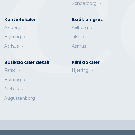
Sønderborg
Kontorlokaler
Butik en gros
Aalborg
Aalborg
Hjørring
Tilst
Aarhus
Aarhus
Butikslokaler detail
Kliniklokaler
Farsø
Hjørring
Hjørring
Aarhus
Augustenborg
Escot A/S | Østre Alle 102 | DK-9000 Aalborg | Telefon
(+45) 99 36