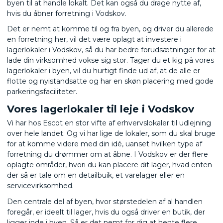
byen til at handle lokalt. Det kan også du drage nytte af,
hvis du åbner forretning i Vodskov.
Det er nemt at komme til og fra byen, og driver du allerede
en forretning her, vil det være oplagt at investere i
lagerlokaler i Vodskov, så du har bedre forudsætninger for at
lade din virksomhed vokse sig stor. Tager du et kig på vores
lagerlokaler i byen, vil du hurtigt finde ud af, at de alle er
flotte og nyistandsatte og har en skøn placering med gode
parkeringsfaciliteter.
Vores lagerlokaler til leje i Vodskov
Vi har hos Escot en stor vifte af erhvervslokaler til udlejning
over hele landet. Og vi har lige de lokaler, som du skal bruge
for at komme videre med din idé, uanset hvilken type af
forretning du drømmer om at åbne. I Vodskov er der flere
oplagte områder, hvori du kan placere dit lager, hvad enten
der så er tale om en detailbuik, et varelager eller en
servicevirksomhed.
Den centrale del af byen, hvor størstedelen af al handlen
foregår, er ideelt til lager, hvis du også driver en butik, der
ligger inde i byen. Så er det nemt for dig at hente flere