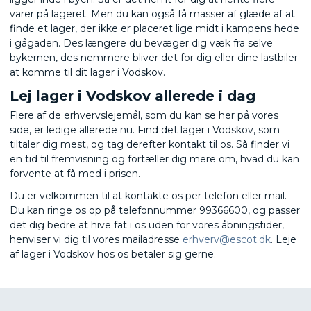
varer på lageret. Men du kan også få masser af glæde af at
finde et lager, der ikke er placeret lige midt i kampens hede
i gågaden. Des længere du bevæger dig væk fra selve
bykernen, des nemmere bliver det for dig eller dine lastbiler
at komme til dit lager i Vodskov.
Lej lager i Vodskov allerede i dag
Flere af de erhvervslejemål, som du kan se her på vores
side, er ledige allerede nu. Find det lager i Vodskov, som
tiltaler dig mest, og tag derefter kontakt til os. Så finder vi
en tid til fremvisning og fortæller dig mere om, hvad du kan
forvente at få med i prisen.
Du er velkommen til at kontakte os per telefon eller mail.
Du kan ringe os op på telefonnummer 99366600, og passer
det dig bedre at hive fat i os uden for vores åbningstider,
henviser vi dig til vores mailadresse
erhverv@escot.dk
. Leje
af lager i Vodskov hos os betaler sig gerne.