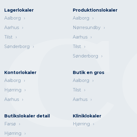
Lagerlokaler
Produktionslokaler
Aalborg
Aalborg
Aarhus
Nørresundby
Tilst
Aarhus
Sønderborg
Tilst
Sønderborg
Kontorlokaler
Butik en gros
Aalborg
Aalborg
Hjørring
Tilst
Aarhus
Aarhus
Butikslokaler detail
Kliniklokaler
Farsø
Hjørring
Hjørring