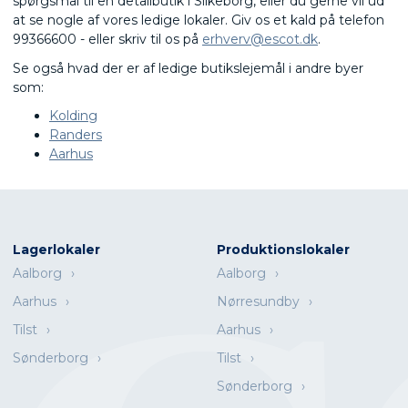
spørgsmål til en detailbutik i Silkeborg, eller du gerne vil ud
at se nogle af vores ledige lokaler. Giv os et kald på telefon
99366600 - eller skriv til os på
erhverv@escot.dk
.
Se også hvad der er af ledige butikslejemål i andre byer
som:
Kolding
Randers
Aarhus
Lagerlokaler
Produktionslokaler
Aalborg
Aalborg
Aarhus
Nørresundby
Tilst
Aarhus
Sønderborg
Tilst
Sønderborg