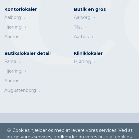
Kontorlokaler
Butik en gros
Aalborg
Aalborg
Hjørring
Tilst
Aarhus
Aarhus
Butikslokaler detail
Kliniklokaler
Farsø
Hjørring
Hjørring
Aarhus
Augustenborg
Escot A/S | Østre Alle 102 | DK-9000 Aalborg | Telefon
(+45) 99 36
🍪 Cookies hjælper os med at levere vores services. Ved at
66 00
|
info@escot.dk
bruge vores services, godkender du vores brug af cookies.