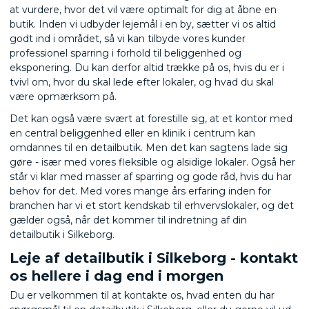
at vurdere, hvor det vil være optimalt for dig at åbne en
butik. Inden vi udbyder lejemål i en by, sætter vi os altid
godt ind i området, så vi kan tilbyde vores kunder
professionel sparring i forhold til beliggenhed og
eksponering. Du kan derfor altid trække på os, hvis du er i
tvivl om, hvor du skal lede efter lokaler, og hvad du skal
være opmærksom på.
Det kan også være svært at forestille sig, at et kontor med
en central beliggenhed eller en klinik i centrum kan
omdannes til en detailbutik. Men det kan sagtens lade sig
gøre - især med vores fleksible og alsidige lokaler. Også her
står vi klar med masser af sparring og gode råd, hvis du har
behov for det. Med vores mange års erfaring inden for
branchen har vi et stort kendskab til erhvervslokaler, og det
gælder også, når det kommer til indretning af din
detailbutik i Silkeborg.
Leje af detailbutik i Silkeborg - kontakt
os hellere i dag end i morgen
Du er velkommen til at kontakte os, hvad enten du har