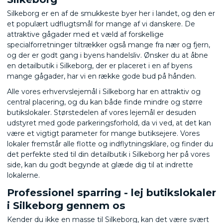
Silkeborg er en af de smukkeste byer her i landet, og den er
et populært udflugtsmål for mange af vi danskere. De
attraktive gågader med et væld af forskellige
specialforretninger tiltrækker også mange fra nær og fjern,
og der er godt gang i byens handelsliv. Ønsker du at åbne
en detailbutik i Silkeborg, der er placeret i en af byens
mange gågader, har vi en række gode bud på hånden.
Alle vores erhvervslejemål i Silkeborg har en attraktiv og
central placering, og du kan både finde mindre og større
butikslokaler. Størstedelen af vores lejemål er desuden
udstyret med gode parkeringsforhold, da vi ved, at det kan
være et vigtigt parameter for mange butiksejere. Vores
lokaler fremstår alle flotte og indflytningsklare, og finder du
det perfekte sted til din detailbutik i Silkeborg her på vores
side, kan du godt begynde at glæde dig til at indrette
lokalerne.
Professionel sparring - lej butikslokaler
i Silkeborg gennem os
Kender du ikke en masse til Silkeborg, kan det være svært